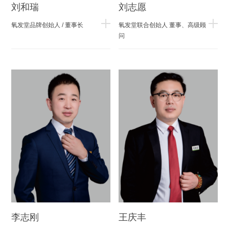
刘和瑞
刘志愿
氧发堂品牌创始人 / 董事长
氧发堂联合创始人 董事、高级顾
问
李志刚
王庆丰