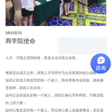
KEY FIGURES.
MISSION
POWER
KE
核心人物
商学院使命
规模实力
人才，乃国之强弱命脉，更是企业兴衰之命脉。
2016年，氧发堂商学院创立，经多年实践与发展，现已建成业界
王庆丰 氧发堂商学院院长
王
首屈一指的规模化企业学院，拥有总部培训基地与多家大区域培
氧发堂联合创始人、董事、产品技术研发中心负责人
氧
氧发堂从成立之初，就将人才培养作为企业发展的核心战略！
训基地，师资团队包括多级培训导师和优秀指导老师逾百人，课
如何让新加入氧发堂的每一个家人，熟练掌握专业技能，拥有服
程体系涵盖基础教育、能力提升、门店运营管理、区域运营管理
教育成果：
教
务精神，获得人生自信；
等全系列经典课程，培训总规模超过十万人次，为市场源源不断
如何让迫切成长的每一个家人，得到正确引导和帮助，不断汲取
输出了各类专业技术和管理人才，使氧发堂商学院成为中国发健
中国“合体教育”模式开创者、中国头皮健康生态圈理论开创者、创
中
向上的力量；
康行业名副其实的“黄埔军校”。
建氧发堂专业知识体系、创建氧发堂服务标准体系、创建氧发堂
建
如何让氧发堂的每一个家人，用全身心爱上发健康事业，坚定奋