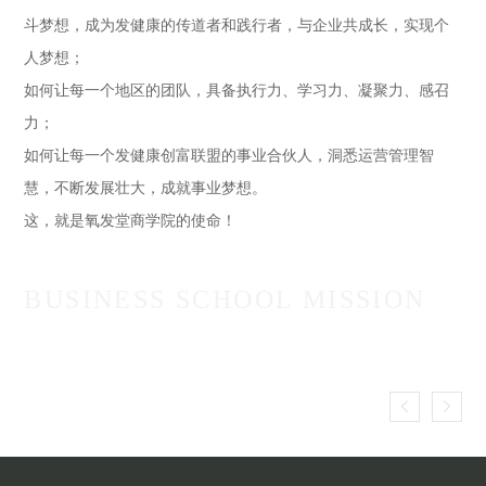
技术标准体系、创建门店五环运营管理体系、创建氧发堂教育培
技
斗梦想，成为发健康的传道者和践行者，与企业共成长，实现个
汇集顶尖人才，传播知识技能与管理智慧，为氧发堂事业的发展
训体系
训
人梦想；
培育更多人才，输出更多正知、正念的人格力量，氧发堂商学院
如何让每一个地区的团队，具备执行力、学习力、凝聚力、感召
正不断努力，砥砺前行！
产品研究成果：
产
力；
如何让每一个发健康创富联盟的事业合伙人，洞悉运营管理智
THE SIZE OF THE POWER
攻克健康染发核心技术、首创中国无硅油弱酸性中药洗发、改进
攻
慧，不断发展壮大，成就事业梦想。
并研发成功原生态健康草本洗发、攻克头发头皮系列健康养护产
并
这，就是氧发堂商学院的使命！
品核心技术、获得国家三项发明专利
品
BUSINESS SCHOOL MISSION
THE CORE CHARACTER
T

