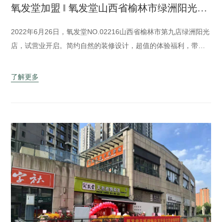
氧发堂加盟 ‖ 氧发堂山西省榆林市绿洲阳光店6月26日正式试营业！
2022年6月26日，氧发堂NO.02216山西省榆林市第九店绿洲阳光
店，试营业开启。简约自然的装修设计，超值的体验福利，带给
你轻松舒适的染养体验！氧发堂中国健康染发倡导者，公司产品
涵盖植物彩染、植物养发、草本洗护、头皮养护、防脱健发、养
了解更多
生调理、居家护理共七大系列百余个单品，满足顾客不同的发健
康需求，自主研发产品，厂家...