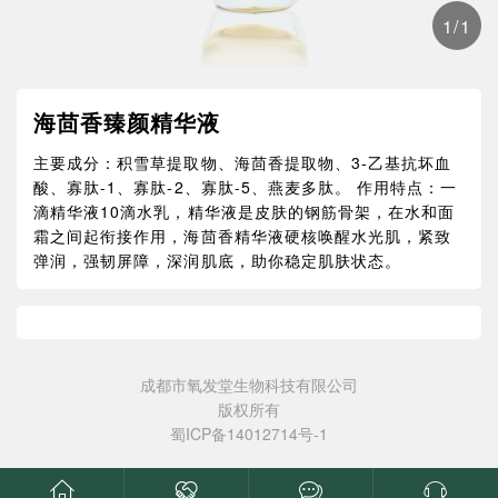
1
/
1
海茴香臻颜精华液
主要成分：积雪草提取物、海茴香提取物、3-乙基抗坏血
酸、寡肽-1、寡肽-2、寡肽-5、燕麦多肽。 作用特点：一
滴精华液10滴水乳，精华液是皮肤的钢筋骨架，在水和面
霜之间起衔接作用，海茴香精华液硬核唤醒水光肌，紧致
弹润，强韧屏障，深润肌底，助你稳定肌肤状态。
成都市氧发堂生物科技有限公司
版权所有
蜀ICP备14012714号-1