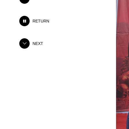
RETURN

NEXT
