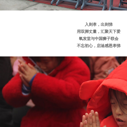
入则孝，出则悌
用双脚丈量，汇聚天下爱
氧发堂与中国狮子联会
不忘初心，启迪感恩孝悌