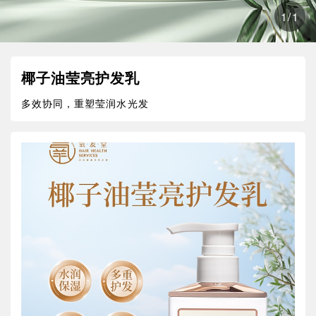
1
/
1
椰子油莹亮护发乳
多效协同，重塑莹润水光发